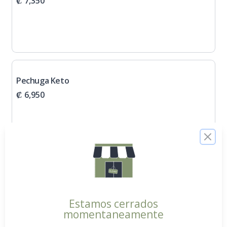
₡ 7,350
Pechuga Keto
₡ 6,950
Clos
Puntas de Lomito
₡ 7,850
Estamos cerrados
momentaneamente